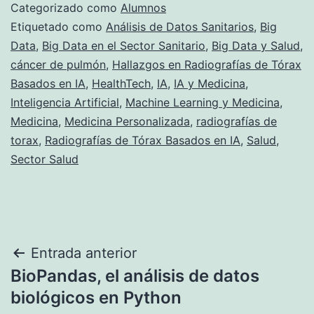
Categorizado como
Alumnos
Etiquetado como
Análisis de Datos Sanitarios
,
Big
Data
,
Big Data en el Sector Sanitario
,
Big Data y Salud
,
cáncer de pulmón
,
Hallazgos en Radiografías de Tórax
Basados en IA
,
HealthTech
,
IA
,
IA y Medicina
,
Inteligencia Artificial
,
Machine Learning y Medicina
,
Medicina
,
Medicina Personalizada
,
radiografías de
torax
,
Radiografías de Tórax Basados en IA
,
Salud
,
Sector Salud
Navegación
Entrada anterior
BioPandas, el análisis de datos
de
biológicos en Python