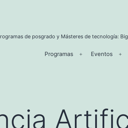
rogramas de posgrado y Másteres de tecnología: Big
Programas
Eventos
Abrir
Ab
el
el
menú
me
ncia Artific