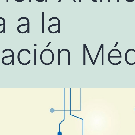
 a la
gación Mé