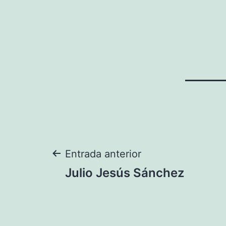
Navegación
Entrada anterior
Julio Jesús Sánchez
de
entradas