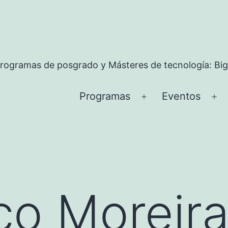
rogramas de posgrado y Másteres de tecnología: Big
Programas
Eventos
Abrir
Ab
el
el
menú
me
co Moreir