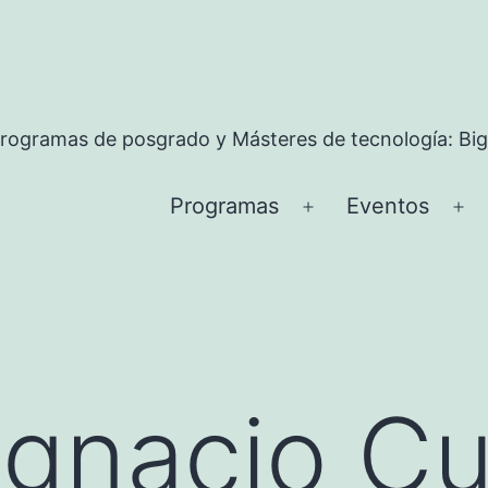
rogramas de posgrado y Másteres de tecnología: Big
Programas
Eventos
Abrir
Ab
el
el
menú
me
Ignacio Cu