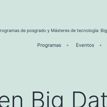
rogramas de posgrado y Másteres de tecnología: Big
Programas
Eventos
Abrir
Ab
el
el
menú
me
en Big Da