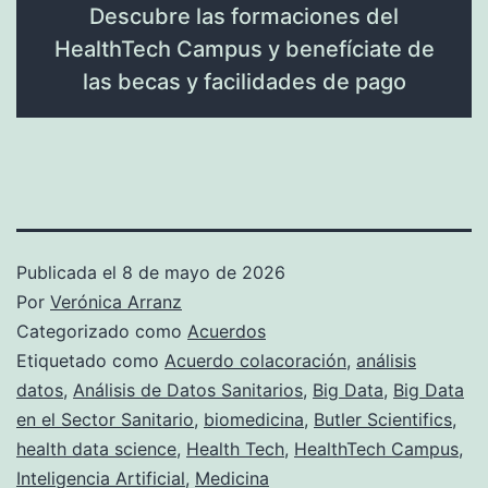
Descubre las formaciones del
HealthTech Campus y benefíciate de
las becas y facilidades de pago
Publicada el
8 de mayo de 2026
Por
Verónica Arranz
Categorizado como
Acuerdos
Etiquetado como
Acuerdo colacoración
,
análisis
datos
,
Análisis de Datos Sanitarios
,
Big Data
,
Big Data
en el Sector Sanitario
,
biomedicina
,
Butler Scientifics
,
health data science
,
Health Tech
,
HealthTech Campus
,
Inteligencia Artificial
,
Medicina